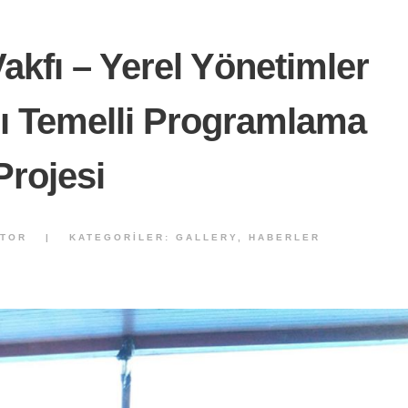
akfı – Yerel Yönetimler
rı Temelli Programlama
Projesi
KTOR
|
KATEGORILER:
GALLERY
,
HABERLER