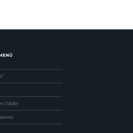
 MENÜ
z?
n Ödüller
larımız