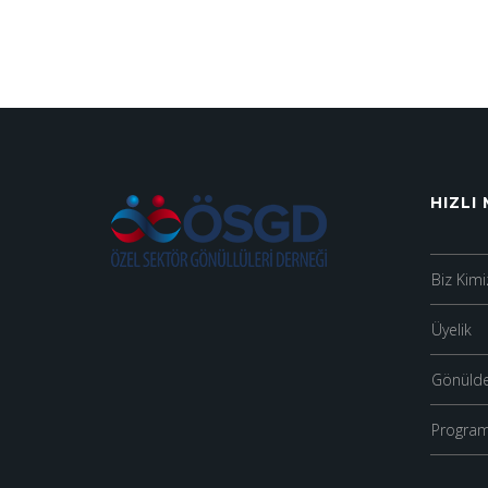
HIZLI
Biz Kimi
Üyelik
Gönülde
Program