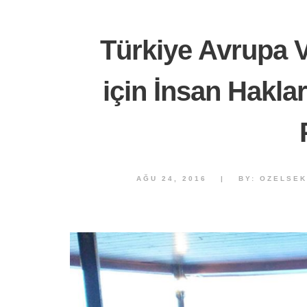
Türkiye Avrupa V
için İnsan Hakla
AĞU 24, 2016
|
BY:
OZELSE