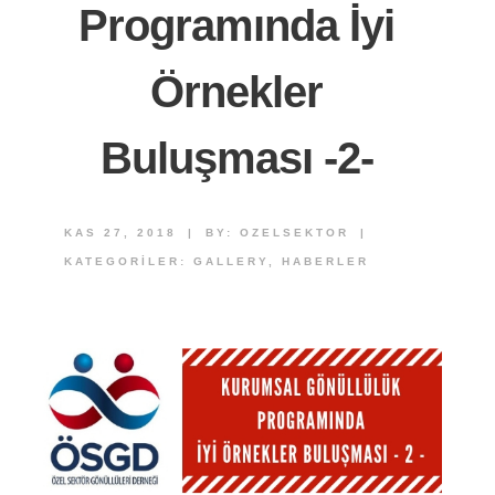
Programında İyi
Örnekler
Buluşması -2-
KAS 27, 2018
|
BY:
OZELSEKTOR
|
KATEGORILER:
GALLERY
,
HABERLER