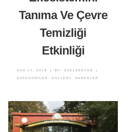
Tanıma Ve Çevre
Temizliği
Etkinliği
KAS 27, 2018
|
BY:
OZELSEKTOR
|
KATEGORILER:
GALLERY
,
HABERLER