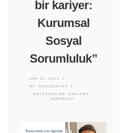
bir kariyer:
Kurumsal
Sosyal
Sorumluluk”
ARA 25, 2018
|
BY:
OZELSEKTOR
|
KATEGORILER:
GALLERY
,
HABERLER