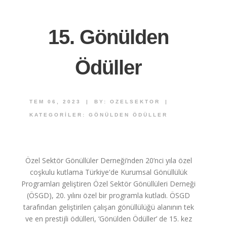
15. Gönülden
Ödüller
TEM 06, 2023
|
BY:
OZELSEKTOR
|
KATEGORILER:
GÖNÜLDEN ÖDÜLLER
Özel Sektör Gönüllüler Derneği’nden 20’nci yıla özel
coşkulu kutlama Türkiye'de Kurumsal Gönüllülük
Programları geliştiren Özel Sektör Gönüllüleri Derneği
(ÖSGD), 20. yılını özel bir programla kutladı. ÖSGD
tarafından geliştirilen çalışan gönüllülüğü alanının tek
ve en prestijli ödülleri, ‘Gönülden Ödüller’ de 15. kez