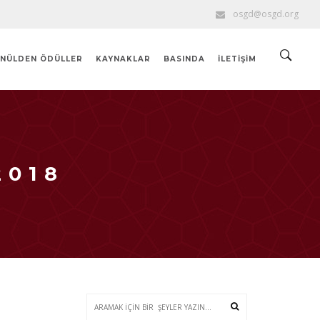
osgd@osgd.org
NÜLDEN ÖDÜLLER
KAYNAKLAR
BASINDA
İLETIŞIM
2018