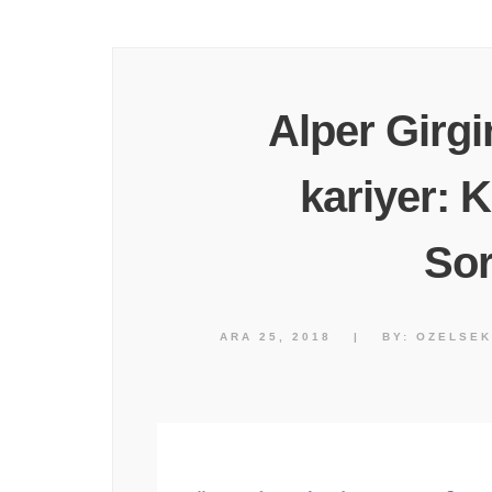
Alper Girgi
kariyer: 
Sor
ARA 25, 2018
|
BY:
OZELSEK