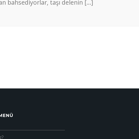
an bahsediyorlar, taşı delenin […]
 MENÜ
z?