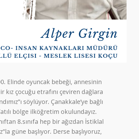
0. Elinde oyuncak bebeği, annesinin
 kız çocuğu etrafını çeviren dağlara
“Andımız”ı söylüyor. Çanakkale’ye bağlı
Yatılı bölge ilköğretim okulundayız.
nıftan 8.sınıfa hep bir ağızdan İstiklal
z”la güne başlıyor. Derse başlıyoruz,