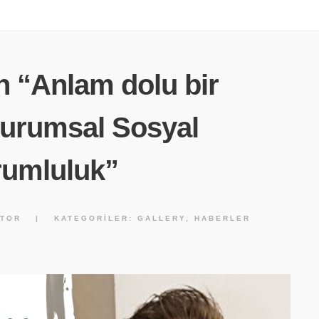
n “Anlam dolu bir
Kurumsal Sosyal
umluluk”
TOR
|
KATEGORILER:
GALLERY
,
HABERLER