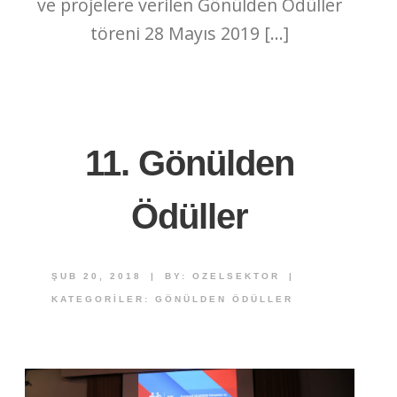
ve projelere verilen Gönülden Ödüller
töreni 28 Mayıs 2019 […]
11. Gönülden
Ödüller
ŞUB 20, 2018
|
BY:
OZELSEKTOR
|
KATEGORILER:
GÖNÜLDEN ÖDÜLLER