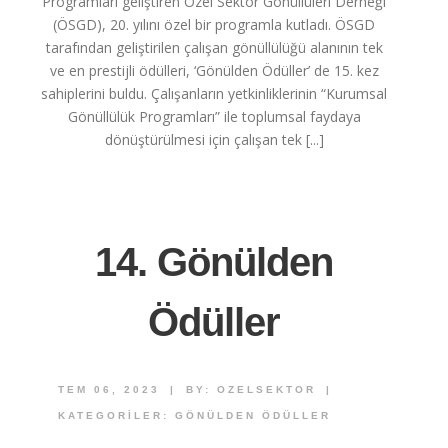
Programları geliştiren Özel Sektör Gönüllüleri Derneği
(ÖSGD), 20. yılını özel bir programla kutladı. ÖSGD
tarafından geliştirilen çalışan gönüllülüğü alanının tek
ve en prestijli ödülleri, ‘Gönülden Ödüller’ de 15. kez
sahiplerini buldu. Çalışanların yetkinliklerinin “Kurumsal
Gönüllülük Programları” ile toplumsal faydaya
dönüştürülmesi için çalışan tek [...]
14. Gönülden
Ödüller
TEM 06, 2023
|
BY:
OZELSEKTOR
|
KATEGORILER:
GÖNÜLDEN ÖDÜLLER