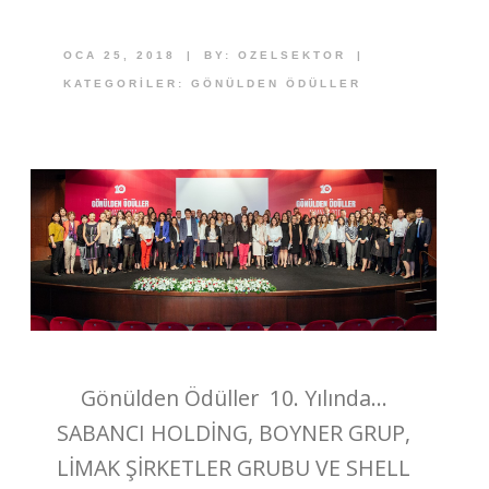
OCA 25, 2018
|
BY:
OZELSEKTOR
|
KATEGORILER:
GÖNÜLDEN ÖDÜLLER
Gönülden Ödüller 10. Yılında…
SABANCI HOLDİNG, BOYNER GRUP,
LİMAK ŞİRKETLER GRUBU VE SHELL