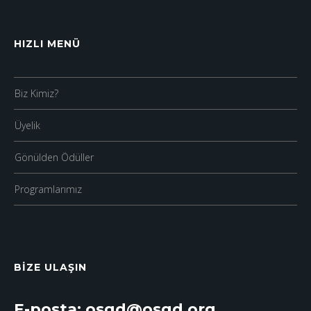
HIZLI MENÜ
Biz Kimiz?
Üyelik
Gönülden Ödüller
Programlarımız
BIZE ULAŞIN
E-posta: osgd@osgd.org