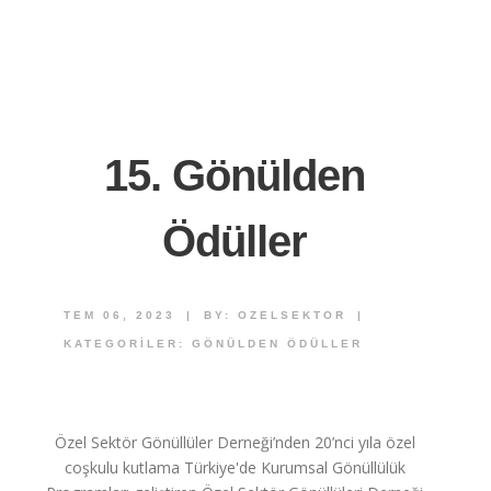
15. Gönülden
Ödüller
TEM 06, 2023
|
BY:
OZELSEKTOR
|
KATEGORILER:
GÖNÜLDEN ÖDÜLLER
Özel Sektör Gönüllüler Derneği’nden 20’nci yıla özel
coşkulu kutlama Türkiye'de Kurumsal Gönüllülük