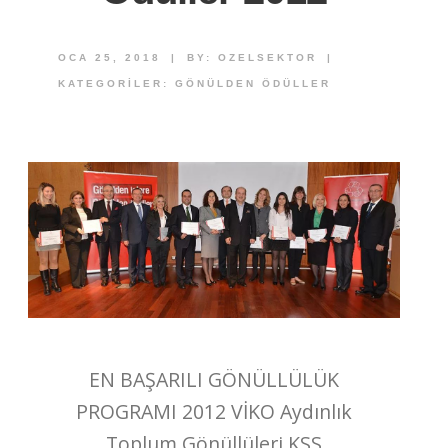
OCA 25, 2018
|
BY:
OZELSEKTOR
|
KATEGORILER:
GÖNÜLDEN ÖDÜLLER
EN BAŞARILI GÖNÜLLÜLÜK
PROGRAMI 2012 VİKO Aydınlık
Toplum Gönüllüleri KSS