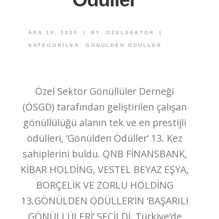
ARA 19, 2020
|
BY:
OZELSEKTOR
|
KATEGORILER:
GÖNÜLDEN ÖDÜLLER
Özel Sektör Gönüllüler Derneği
(ÖSGD) tarafından geliştirilen çalışan
gönüllülüğü alanın tek ve en prestijli
ödülleri, ‘Gönülden Ödüller’ 13. Kez
sahiplerini buldu. QNB FİNANSBANK,
KİBAR HOLDİNG, VESTEL BEYAZ EŞYA,
BORÇELİK VE ZORLU HOLDİNG
13.GÖNÜLDEN ÖDÜLLER’İN ‘BAŞARILI
GÖNÜLLÜLERİ’ SEÇİLDİ. Türkiye’de